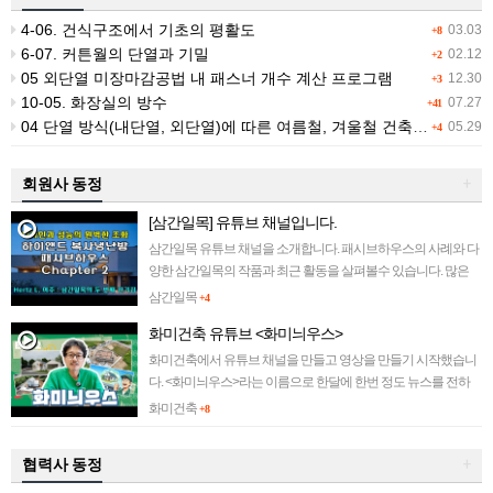
4-06. 건식구조에서 기초의 평활도
03.03
+8
6-07. 커튼월의 단열과 기밀
02.12
+2
05 외단열 미장마감공법 내 패스너 개수 계산 프로그램
12.30
+3
10-05. 화장실의 방수
07.27
+41
04 단열 방식(내단열, 외단열)에 따른 여름철, 겨울철 건축물 적외선 촬영
05.29
+4
회원사 동정
+
[삼간일목] 유튜브 채널입니다.
삼간일목 유튜브 채널을 소개합니다. 패시브하우스의 사례와 다
양한 삼간일목의 작품과 최근 활동을 살펴볼수 있습니다. 많은
관심 부탁드립니다~ ||||||||||||
삼간일목
+4
화미건축 유튜브 <화미늬우스>
화미건축에서 유튜브 채널을 만들고 영상을 만들기 시작했습니
다. <화미늬우스>라는 이름으로 한달에 한번 정도 뉴스를 전하
려 합니다. 많은 관심 부탁드립니다~~ ||||||||||||
화미건축
+8
협력사 동정
+