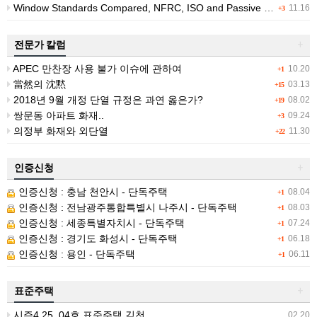
Window Standards Compared, NFRC, ISO and Passive House Ratings
11.16
+3
전문가 칼럼
+
APEC 만찬장 사용 불가 이슈에 관하여
10.20
+1
當然의 沈黙
03.13
+15
2018년 9월 개정 단열 규정은 과연 옳은가?
08.02
+19
쌍문동 아파트 화재..
09.24
+3
의정부 화재와 외단열
11.30
+22
인증신청
+
인증신청 : 충남 천안시 - 단독주택
08.04
+1
인증신청 : 전남광주통합특별시 나주시 - 단독주택
08.03
+1
인증신청 : 세종특별자치시 - 단독주택
07.24
+1
인증신청 : 경기도 화성시 - 단독주택
06.18
+1
인증신청 : 용인 - 단독주택
06.11
+1
표준주택
+
시즌4 25_04호 표준주택 김천
02.20