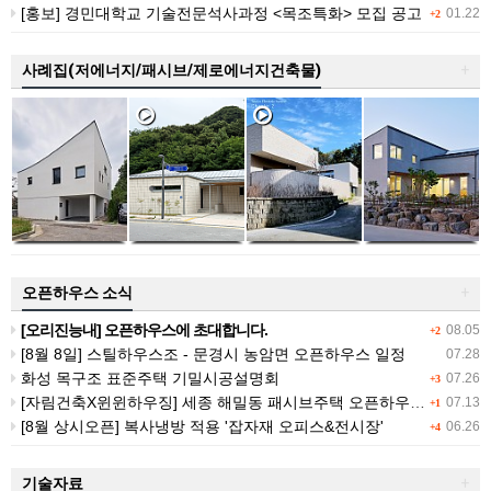
[홍보] 경민대학교 기술전문석사과정 <목조특화> 모집 공고
01.22
+2
사례집(저에너지/패시브/제로에너지건축물)
+
오픈하우스 소식
+
[오리진능내] 오픈하우스에 초대합니다.
08.05
+2
[8월 8일] 스틸하우스조 - 문경시 농암면 오픈하우스 일정
07.28
화성 목구조 표준주택 기밀시공설명회
07.26
+3
[자림건축X윈윈하우징] 세종 해밀동 패시브주택 오픈하우스 (7/25 (토))
07.13
+1
[8월 상시오픈] 복사냉방 적용 '잡자재 오피스&전시장'
06.26
+4
기술자료
+