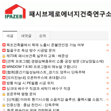
새글
새댓글
순위
목조건축물에서 목재 노출시 준불연인정 가능 여부
+2
철골구조 옥상 방수 시공법 문의
+3
제73회 패시브건축 실무자 교육 : 배준성
[견학 프로그램] 경량삼복층유리 쇼룸·공장 방문 (코닝정밀소재)
WINDOW 7.8.80 프로그램의 매뉴얼 구합니다
+3
[협회]중간기밀성능테스트_경기도 양주시 단독주택
+1
[오리진능내] 오픈하우스에 초대합니다.
+2
방통 타설 시 PE필름 시공 위치
+9
싱크대 배수구 직경과 세탁기 배수구 직경
+2
표준주택 평형 문의
+2
[신제품] 아파트 환기시스템 소음저감 솔루션, 플렉시블 소음기 신규옵션!
+1
인증신청 : 충남 천안시 - 단독주택
+1
철콘 평슬라브 위에 경량철골 지붕
+5