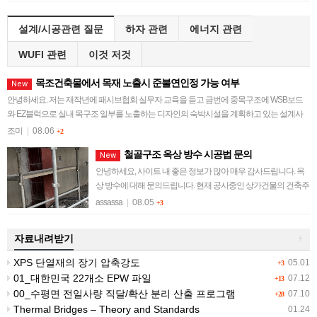
설계/시공관련 질문
하자 관련
에너지 관련
WUFI 관련
이것 저것
목조건축물에서 목재 노출시 준불연인정 가능 여부
New
안녕하세요. 저는 재작년에 패시브협회 실무자 교육을 듣고 금번에 중목구조에 WSB보드
와 EZ블럭으로 실내 목구조 일부를 노출하는 디자인의 숙박시설을 계획하고 있는 설계사
무소 직원입니다. 허가권자와 이견으로 일정이 지…
조미
|
08.06
+2
철골구조 옥상 방수 시공법 문의
New
안녕하세요, 사이트 내 좋은 정보가 많아 매우 감사드립니다. 옥
상 방수에 대해 문의드립니다. 현재 공사중인 상가건물의 건축주
입니다. 철골구조의 건물로, 옥상지붕 위로 디자인 구조물이 있
assassa
|
08.05
+3
어 철골(H빔) 기둥이 옥상슬라…
자료내려받기
+
XPS 단열재의 장기 압축강도
05.01
+3
01_대한민국 22개소 EPW 파일
07.12
+13
00_수평면 전일사량 직달/확산 분리 산출 프로그램
07.10
+28
Thermal Bridges – Theory and Standards
01.24