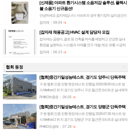
[신제품] 아파트 환기시스템 소음저감 솔루션, 플렉시
블 소음기 신규옵션!
안녕하세요 잡자재입니다. 아파트의 경우 환기장치 설치공간이
협소하여 소음기 적용이 안 된 세대가 대부분입니다. 환기장치의
잡자재
|
08.04
+1
팬 소음, 배관 풍찰음 등 소음하자를 겪고 계신 분들을 위해 컴포
[잡자재 채용공고] HVAC 설계 담당자 모집
벤트 플렉시블 소음기의 규격을…
잡자재는 곰팡이, 결로 등 건축물 하자를 예방하고 건강한 실내
환경을 실현하는 시스템과 자재를 연구·개발·제조·유통·시공하
는 기업입니다. 앞으로의 도전을 함께할 새로운 동료를 기다립니
잡자재
|
06.23
+2
다. 1. 모집 분야 HVAC 설…
협회 동정
+
[협회]중간기밀성능테스트_경기도 양주시 단독주택
구 분 협회 인증 진행 현장 테스트 진행일 2026.08.05 테스트 방
식 Method 2 위 치 경기도 양주시 구조 철근콘크리트조 실내체적
567.6 m³ 연면적 171 m² 테스트 결과 감압 0.6회/h 이하 @…
PHIKO하종운
|
08.05
+1
[협회]중간기밀성능테스트_경기도 양평군 단독주택
구 분 협회 인증 진행 현장 테스트 진행일 2026.07.28. 테스트 방
식 Method 2 위 치 경기도 양평군 구조 철근콘크리트조 실내체적
538.8 m³ 연면적 122.12 m² 테스트 결과 감압 0.6 회/h…
PHIKO조광래
|
07.28
+1