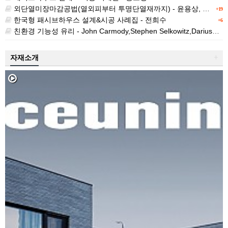
외단열미장마감공법(열외피부터 투명단열재까지) - 윤용상, 최정만 역 / Werner Riedel,Heribert Oberhaus,Frank Frossel,Wolfgang Haegele 저
+19
한국형 패시브하우스 설계&시공 사례집 - 전희수
+6
친환경 기능성 유리 - John Carmody,Stephen Selkowitz,Dariush Arasteh,Lisa Heschong 공저/이경수 역
자재소개
+