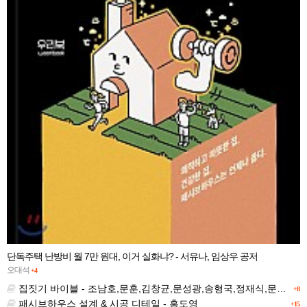
단독주택 난방비 월 7만 원대, 이거 실화냐? - 서유나, 임상우 공저
오대석
+4
집짓기 바이블 - 조남호,문훈,김창균,문성광,송형국,정재식,문병호
+8
패시브하우스 설계 & 시공 디테일 - 홍도영
+15