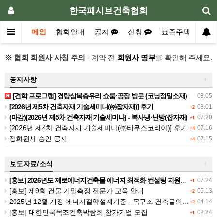
한국패시브건축협회
메인
협회안내
공지
신청
표준주택
자
※ 협회 회원사 사칭 주의
- 계약 전
회원사 명부
를 확인해 주세요.
공지사항
+
[견학 프로그램] 경량삼복층유리 쇼룸·공장 방문 (코닝정밀소재)
08.05
[2026년 제5차 건축자재 기술세미나(㈜잡자재)] 후기
08.01
+2
(마감)[2026년 제5차 건축자재 기술세미나] - 복사냉·난방(잡자재)
07.20
+1
[2026년 제4차 건축자재 기술세미나(㈜티푸스코리아)] 후기
07.16
+4
정회원사 승인 공지
07.15
+4
보도자료/소식
+
[홍보] 2026년도 제로에너지건축물 에너지 최적화 컨설팅 지원사업 공고
07.24
+1
[홍보] 제9회 건물 기밀측정 전문가 교육 안내
05.13
+2
2025년 12월 개정 에너지절약설계기준 - 목구조 건축물의 열관류율 계산
04.14
+2
[홍보] 대한민국목조건축박람회 참가기업 모집
02.24
+1