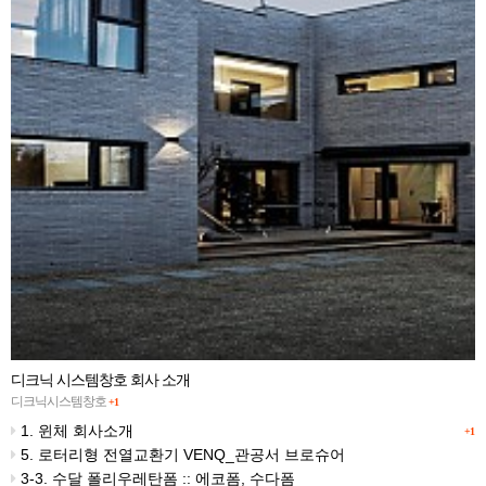
디크닉 시스템창호 회사 소개
디크닉시스템창호
+1
1. 윈체 회사소개
+1
5. 로터리형 전열교환기 VENQ_관공서 브로슈어
3-3. 수달 폴리우레탄폼 :: 에코폼, 수다폼