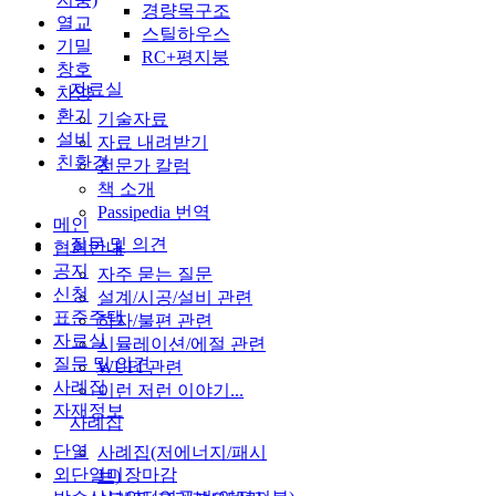
경량목구조
열교
스틸하우스
기밀
RC+평지붕
창호
자료실
차양
환기
기술자료
설비
자료 내려받기
친환경
전문가 칼럼
책 소개
Passipedia 번역
메인
질문 및 의견
협회안내
공지
자주 묻는 질문
신청
설계/시공/설비 관련
표준주택
하자/불편 관련
자료실
시뮬레이션/에절 관련
질문 및 의견
WUFI 관련
사례집
이런 저런 이야기...
자재정보
사례집
단열
사례집(저에너지/패시
외단열미장마감
브)