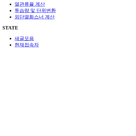
열관류율 계산
투습량 및 단위변환
외단열화스너 계산
STATE
새글모음
현재접속자