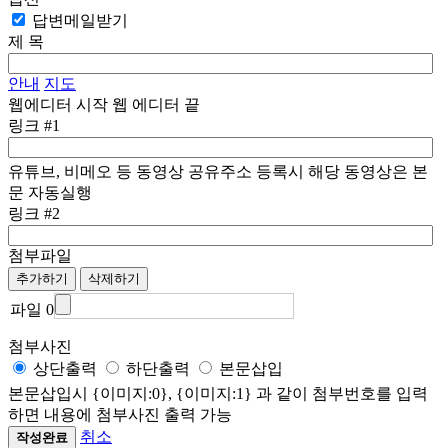
답변메일받기
제 목
안내
지도
웹에디터 시작
웹 에디터 끝
링크 #1
유튜브, 비메오 등 동영상 공유주소 등록시 해당 동영상은 본
문 자동실행
링크 #2
첨부파일
추가하기
삭제하기
파일 0
첨부사진
상단출력
하단출력
본문삽입
본문삽입시 {이미지:0}, {이미지:1} 과 같이 첨부번호를 입력
하면 내용에 첨부사진 출력 가능
취소
작성완료