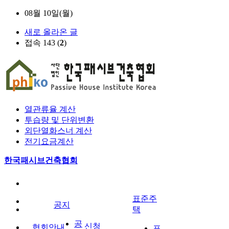
08월 10일(월)
새로 올라온 글
접속 143 (
2
)
열관류율 계산
투습량 및 단위변환
외단열화스너 계산
전기요금계산
한국패시브건축협회
표준주
공지
택
공
신청
협회안내
표