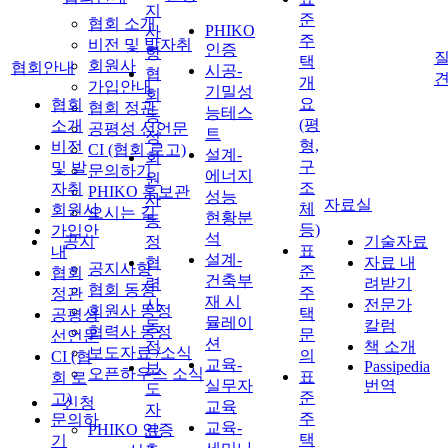
지
준
협회 소개
PHIKO
사
주
비전 및 발자취
인증
항
질
택
회원사
협회안내
시공-
협
개
가입안내
기밀성
회
요
협회
협회 정관
능테스
동
(평
소개
공평성 선언문
트
정
형,
비전
CI (협회 로고)
설계-
회
구
및 발
문의하기
에너지
원
조
자취
PHIKO 홍보관
성능
사
자료실
체
회원사
오시는 길
현황분
동
등)
가입안
석
공지
정
기술자료
표
내
설계-
협
자료 내
공지사항
준
협회
건축부
력
려받기
협회 동정
주
정관
재 시
사
전문가
회원사 동정
택
공평성
뮬레이
동
칼럼
협력사 동정
문
선언문
션
정
책 소개
보도자료 /소식
의
CI (협
교육-
Passipedia
보
오픈하우스 소식
표
회 로
실무자
번역
도
준
고)
신청
교육
자
주
문의하
교육-
PHIKO 인증
료
택
기