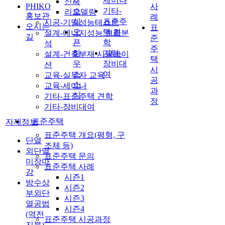
세미나
신축
/
PHIKO
사
소
기타-
리모델링
홍보관
례
식
표준주
시공-기밀성능테스트
오시는
표
오
택 견
설계-에너지성능 현황분
길
준
픈
학
석
주
하
기타-
설계-건축부재 시뮬레이
택
우
장비대
션
시
스
여
교육-실무자 교육
공
소
교육-세미나
과
식
기타-표준주택 견학
정
기타-장비대여
표준주택
자재정보
표준주택 개요(평형, 구
단열
조체 등)
외단열
표준주택 문의
미장마
표준주택 사례
감
시즌1
방수상
시즌2
부외단
시즌3
열공법
시즌4
(역전
표준주택 시공과정
지붕)