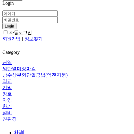
Login
Login
자동로그인
회원가입
|
정보찾기
Category
단열
외단열미장마감
방수상부외단열공법(역전지붕)
열교
기밀
창호
차양
환기
설비
친환경
社訓