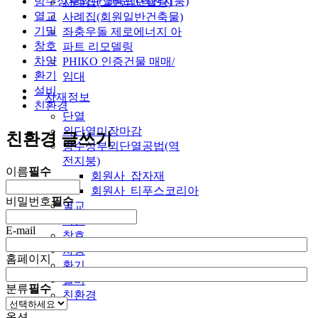
방수상부외단열공법(역전지붕)
사례집(그린리모델링)
열교
사례집(회원일반건축물)
기밀
좌충우돌 제로에너지 아
창호
파트 리모델링
차양
PHIKO 인증건물 매매/
환기
임대
설비
자재정보
친환경
단열
외단열미장마감
친환경 글쓰기
방수상부외단열공법(역
전지붕)
이름
필수
회원사_잡자재
회원사_티푸스코리아
비밀번호
필수
열교
기밀
E-mail
창호
차양
홈페이지
환기
설비
분류
필수
친환경
옵션