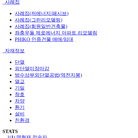
사례집
사례집(저에너지/패시브)
사례집(그린리모델링)
사례집(회원일반건축물)
좌충우돌 제로에너지 아파트 리모델링
PHIKO 인증건물 매매/임대
자재정보
단열
외단열미장마감
방수상부외단열공법(역전지붕)
열교
기밀
창호
차양
환기
설비
친환경
STATS
1(
1
) 명
현재 접속자