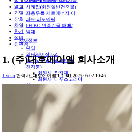
방수상부외단열공법(역전지붕)
사례집(그린리모델링)
열교
사례집(회원일반건축물)
기밀
좌충우돌 제로에너지 아
창호
파트 리모델링
차양
PHIKO 인증건물 매매/
환기
임대
설비
자재정보
친환경
단열
외단열미장마감
1. (주)대호에이엘 회사소개
방수상부외단열공법(역
전지붕)
회원사_잡자재
1
venq
협력사_대호에이엘
1
1,941
2025.05.02 10:46
회원사_티푸스코리아
열교
기밀
창호
차양
환기
설비
친환경