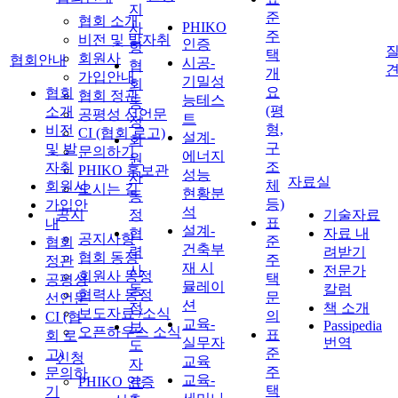
지
준
협회 소개
PHIKO
사
주
비전 및 발자취
인증
항
질
택
회원사
협회안내
시공-
협
개
가입안내
기밀성
회
요
협회
협회 정관
능테스
동
(평
소개
공평성 선언문
트
정
형,
비전
CI (협회 로고)
설계-
회
구
및 발
문의하기
에너지
원
조
자취
PHIKO 홍보관
성능
사
자료실
체
회원사
오시는 길
현황분
동
등)
가입안
석
공지
정
기술자료
표
내
설계-
협
자료 내
공지사항
준
협회
건축부
력
려받기
협회 동정
주
정관
재 시
사
전문가
회원사 동정
택
공평성
뮬레이
동
칼럼
협력사 동정
문
선언문
션
정
책 소개
보도자료 /소식
의
CI (협
교육-
Passipedia
보
오픈하우스 소식
표
회 로
실무자
번역
도
준
고)
신청
교육
자
주
문의하
교육-
PHIKO 인증
료
택
기