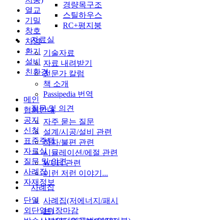
경량목구조
열교
스틸하우스
기밀
RC+평지붕
창호
자료실
차양
환기
기술자료
설비
자료 내려받기
친환경
전문가 칼럼
책 소개
Passipedia 번역
메인
질문 및 의견
협회안내
공지
자주 묻는 질문
신청
설계/시공/설비 관련
표준주택
하자/불편 관련
자료실
시뮬레이션/에절 관련
질문 및 의견
WUFI 관련
사례집
이런 저런 이야기...
자재정보
사례집
단열
사례집(저에너지/패시
외단열미장마감
브)