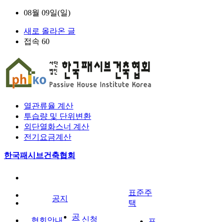
08월 09일(일)
새로 올라온 글
접속 60
열관류율 계산
투습량 및 단위변환
외단열화스너 계산
전기요금계산
한국패시브건축협회
표준주
공지
택
공
신청
협회안내
표