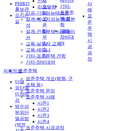
세미나
신축
/
PHIKO
사
소
기타-
리모델링
홍보관
례
식
표준주
시공-기밀성능테스트
오시는
표
오
택 견
설계-에너지성능 현황분
길
준
픈
학
석
주
하
기타-
설계-건축부재 시뮬레이
택
우
장비대
션
시
스
여
교육-실무자 교육
공
소
교육-세미나
과
식
기타-표준주택 견학
정
기타-장비대여
표준주택
자재정보
표준주택 개요(평형, 구
단열
조체 등)
외단열
표준주택 문의
미장마
표준주택 사례
감
시즌1
방수상
시즌2
부외단
시즌3
열공법
시즌4
(역전
표준주택 시공과정
지붕)