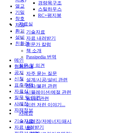
경량목구조
열교
스틸하우스
기밀
RC+평지붕
창호
자료실
차양
환기
기술자료
설비
자료 내려받기
친환경
전문가 칼럼
책 소개
Passipedia 번역
메인
질문 및 의견
협회안내
공지
자주 묻는 질문
신청
설계/시공/설비 관련
표준주택
하자/불편 관련
자료실
시뮬레이션/에절 관련
질문 및 의견
WUFI 관련
사례집
이런 저런 이야기...
자재정보
사례집
기술자료
사례집(저에너지/패시
자료 내려받기
브)