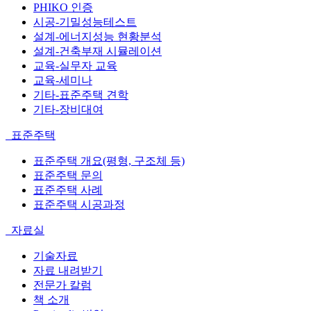
PHIKO 인증
시공-기밀성능테스트
설계-에너지성능 현황분석
설계-건축부재 시뮬레이션
교육-실무자 교육
교육-세미나
기타-표준주택 견학
기타-장비대여
표준주택
표준주택 개요(평형, 구조체 등)
표준주택 문의
표준주택 사례
표준주택 시공과정
자료실
기술자료
자료 내려받기
전문가 칼럼
책 소개