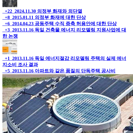
+22
2024.11.30
의정부 화재와 외단열
+8
2015.01.11
의정부 화재에 대한 단상
+6
2014.04.23
공동주택 수직 증축 허용안에 대한 단상
+3
2013.11.16
독일 건축물 에너지 리모델링 지원사업에 대
한 논쟁
+1
2013.11.16
독일 에너지절감 리모델링 주택의 실제 에너
지소비 조사 결과
+5
2013.11.16
아파트와 같은 품질의 단독주택 공사비