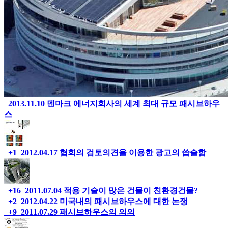
2013.11.10
덴마크 에너지회사의 세계 최대 규모 패시브하우
스
+1
2012.04.17
협회의 검토의견을 이용한 광고의 씁슬함
+16
2011.07.04
적용 기술이 많은 건물이 친환경건물?
+2
2012.04.22
미국내의 패시브하우스에 대한 논쟁
+9
2011.07.29
패시브하우스의 의의