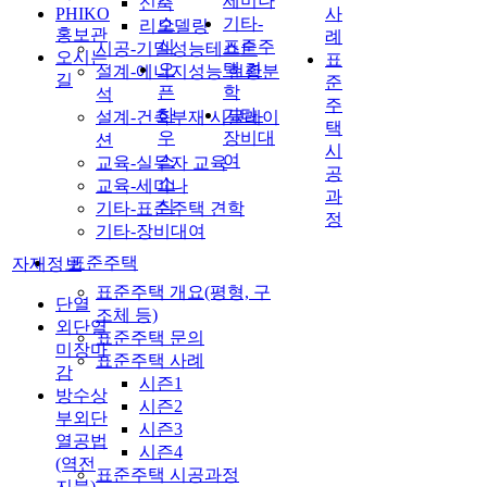
세미나
신축
/
PHIKO
사
소
기타-
리모델링
홍보관
례
식
표준주
시공-기밀성능테스트
오시는
표
오
택 견
설계-에너지성능 현황분
길
준
픈
학
석
주
하
기타-
설계-건축부재 시뮬레이
택
우
장비대
션
시
스
여
교육-실무자 교육
공
소
교육-세미나
과
식
기타-표준주택 견학
정
기타-장비대여
표준주택
자재정보
표준주택 개요(평형, 구
단열
조체 등)
외단열
표준주택 문의
미장마
표준주택 사례
감
시즌1
방수상
시즌2
부외단
시즌3
열공법
시즌4
(역전
표준주택 시공과정
지붕)