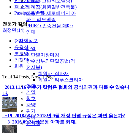
전문가 칼럼
사례집(그린리모델링)
책 소개
사례집(회원일반건축물)
Passipedia 번역
좌충우돌 제로에너지 아
파트 리모델링
전문가 칼럼
PHIKO 인증건물 매매/
최정만(14)
임대
자재정보
전체
윤용상
단열
홍도영
외단열미장마감
최정만
방수상부외단열공법(역
회원
전지붕)
회원사_잡자재
Total
14
Posts, Now
1
Page
회원사_티푸스코리아
열교
2013.11.16
전문가 칼럼은 협회의 공식의견과 다를 수 있습니
기밀
다.
창호
차양
환기
+19
2018.08.02
2018년 9월 개정 단열 규정은 과연 옳은가?
설비
+3
2016.09.24
쌍문동 아파트 화재..
친환경