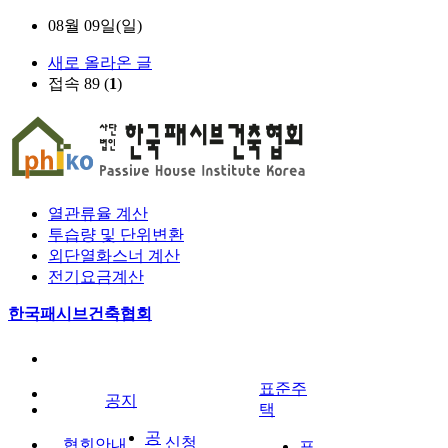
08월 09일(일)
새로 올라온 글
접속 89 (
1
)
열관류율 계산
투습량 및 단위변환
외단열화스너 계산
전기요금계산
한국패시브건축협회
표준주
공지
택
공
신청
협회안내
표