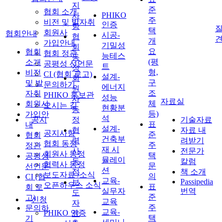
지
준
협회 소개
PHIKO
사
주
비전 및 발자취
인증
항
질
택
회원사
협회안내
시공-
협
개
가입안내
기밀성
회
요
협회
협회 정관
능테스
동
(평
소개
공평성 선언문
트
정
형,
비전
CI (협회 로고)
설계-
회
구
및 발
문의하기
에너지
원
조
자취
PHIKO 홍보관
성능
사
자료실
체
회원사
오시는 길
현황분
동
등)
가입안
석
공지
정
기술자료
표
내
설계-
협
자료 내
공지사항
준
협회
건축부
력
려받기
협회 동정
주
정관
재 시
사
전문가
회원사 동정
택
공평성
뮬레이
동
칼럼
협력사 동정
문
선언문
션
정
책 소개
보도자료 /소식
의
CI (협
교육-
Passipedia
보
오픈하우스 소식
표
회 로
실무자
번역
도
준
고)
신청
교육
자
주
문의하
교육-
PHIKO 인증
료
택
기