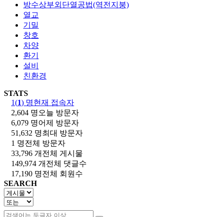
방수상부외단열공법(역전지붕)
열교
기밀
창호
차양
환기
설비
친환경
STATS
1(
1
) 명
현재 접속자
2,604 명
오늘 방문자
6,079 명
어제 방문자
51,632 명
최대 방문자
1 명
전체 방문자
33,796 개
전체 게시물
149,974 개
전체 댓글수
17,190 명
전체 회원수
SEARCH