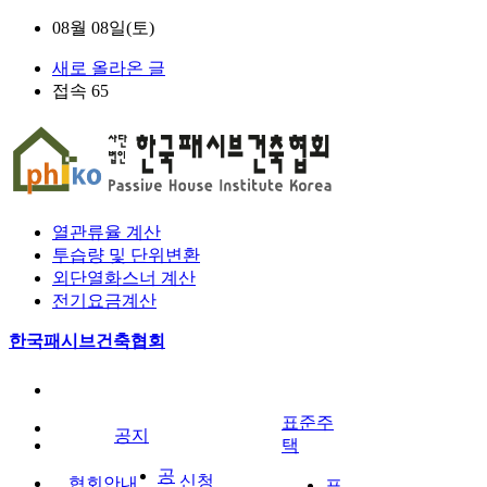
08월 08일(토)
새로 올라온 글
접속 65
열관류율 계산
투습량 및 단위변환
외단열화스너 계산
전기요금계산
한국패시브건축협회
표준주
공지
택
공
신청
협회안내
표