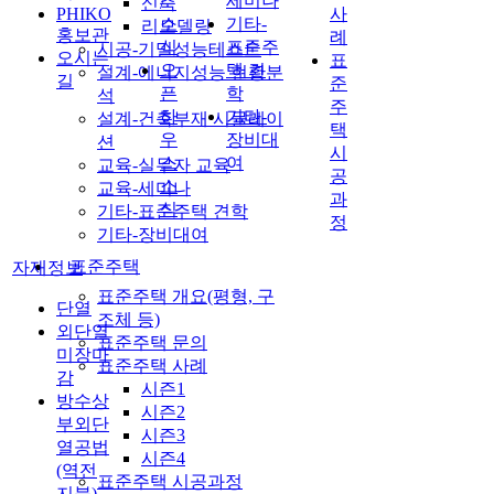
세미나
신축
/
PHIKO
사
소
기타-
리모델링
홍보관
례
식
표준주
시공-기밀성능테스트
오시는
표
오
택 견
설계-에너지성능 현황분
길
준
픈
학
석
주
하
기타-
설계-건축부재 시뮬레이
택
우
장비대
션
시
스
여
교육-실무자 교육
공
소
교육-세미나
과
식
기타-표준주택 견학
정
기타-장비대여
표준주택
자재정보
표준주택 개요(평형, 구
단열
조체 등)
외단열
표준주택 문의
미장마
표준주택 사례
감
시즌1
방수상
시즌2
부외단
시즌3
열공법
시즌4
(역전
표준주택 시공과정
지붕)