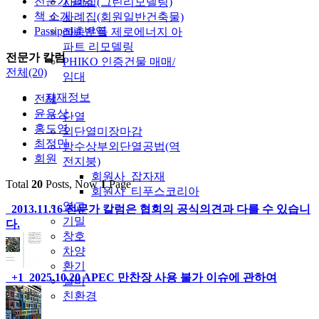
전문가 칼럼
사례집(그린리모델링)
책 소개
사례집(회원일반건축물)
Passipedia 번역
좌충우돌 제로에너지 아
파트 리모델링
전문가 칼럼
PHIKO 인증건물 매매/
전체(20)
임대
자재정보
전체
윤용상
단열
홍도영
외단열미장마감
최정만
방수상부외단열공법(역
회원
전지붕)
회원사_잡자재
Total
20
Posts, Now
1
Page
회원사_티푸스코리아
열교
2013.11.16
전문가 칼럼은 협회의 공식의견과 다를 수 있습니
기밀
다.
창호
차양
환기
+1
2025.10.20
APEC 만찬장 사용 불가 이슈에 관하여
설비
친환경