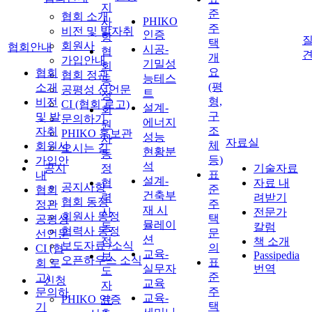
지
준
협회 소개
PHIKO
사
주
비전 및 발자취
인증
항
질
택
회원사
협회안내
시공-
협
개
가입안내
기밀성
회
요
협회
협회 정관
능테스
동
(평
소개
공평성 선언문
트
정
형,
비전
CI (협회 로고)
설계-
회
구
및 발
문의하기
에너지
원
조
자취
PHIKO 홍보관
성능
사
자료실
체
회원사
오시는 길
현황분
동
등)
가입안
석
공지
정
기술자료
표
내
설계-
협
자료 내
공지사항
준
협회
건축부
력
려받기
협회 동정
주
정관
재 시
사
전문가
회원사 동정
택
공평성
뮬레이
동
칼럼
협력사 동정
문
선언문
션
정
책 소개
보도자료 /소식
의
CI (협
교육-
Passipedia
보
오픈하우스 소식
표
회 로
실무자
번역
도
준
고)
신청
교육
자
주
문의하
교육-
PHIKO 인증
료
택
기