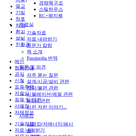
경량목구조
열교
스틸하우스
기밀
RC+평지붕
창호
자료실
차양
환기
기술자료
설비
자료 내려받기
친환경
전문가 칼럼
책 소개
Passipedia 번역
메인
질문 및 의견
협회안내
공지
자주 묻는 질문
신청
설계/시공/설비 관련
표준주택
하자/불편 관련
자료실
시뮬레이션/에절 관련
질문 및 의견
WUFI 관련
사례집
이런 저런 이야기...
자재정보
사례집
기술자료
사례집(저에너지/패시
자료 내려받기
브)