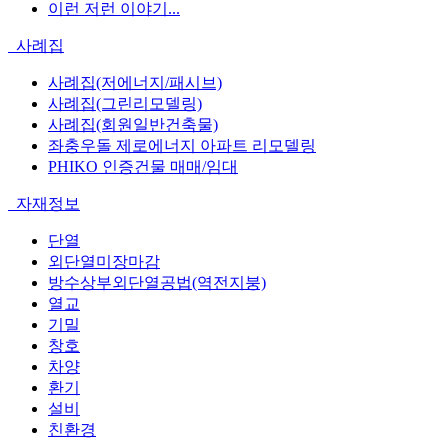
이런 저런 이야기...
사례집
사례집(저에너지/패시브)
사례집(그린리모델링)
사례집(회원일반건축물)
좌충우돌 제로에너지 아파트 리모델링
PHIKO 인증건물 매매/임대
자재정보
단열
외단열미장마감
방수상부외단열공법(역전지붕)
열교
기밀
창호
차양
환기
설비
친환경