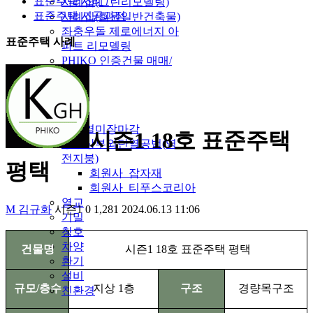
표준주택 사례
사례집(그린리모델링)
표준주택 시공과정
사례집(회원일반건축물)
좌충우돌 제로에너지 아
표준주택 사례
파트 리모델링
PHIKO 인증건물 매매/
임대
자재정보
단열
외단열미장마감
시즌1 18호 표준주택
방수상부외단열공법(역
전지붕)
평택
회원사_잡자재
회원사_티푸스코리아
열교
M
김규화
시즌1
0
1,281
2024.06.13 11:06
기밀
창호
차양
건물명
시즌
1 18
호 표준주택 평택
환기
설비
규모
/
층수
지상
1
층
구조
경량목구조
친환경