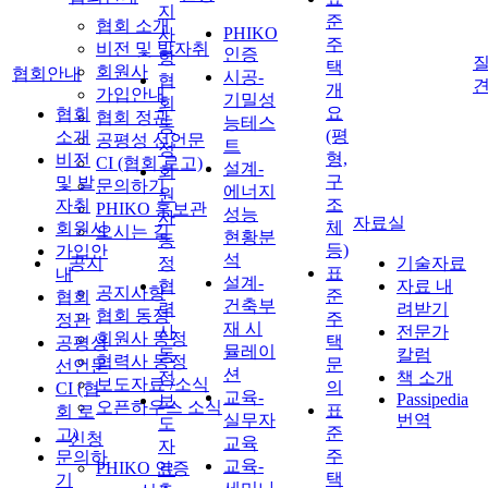
지
준
협회 소개
PHIKO
사
주
비전 및 발자취
인증
항
질
택
회원사
협회안내
시공-
협
개
가입안내
기밀성
회
요
협회
협회 정관
능테스
동
(평
소개
공평성 선언문
트
정
형,
비전
CI (협회 로고)
설계-
회
구
및 발
문의하기
에너지
원
조
자취
PHIKO 홍보관
성능
사
자료실
체
회원사
오시는 길
현황분
동
등)
가입안
석
공지
정
기술자료
표
내
설계-
협
자료 내
공지사항
준
협회
건축부
력
려받기
협회 동정
주
정관
재 시
사
전문가
회원사 동정
택
공평성
뮬레이
동
칼럼
협력사 동정
문
선언문
션
정
책 소개
보도자료 /소식
의
CI (협
교육-
Passipedia
보
오픈하우스 소식
표
회 로
실무자
번역
도
준
고)
신청
교육
자
주
문의하
교육-
PHIKO 인증
료
택
기