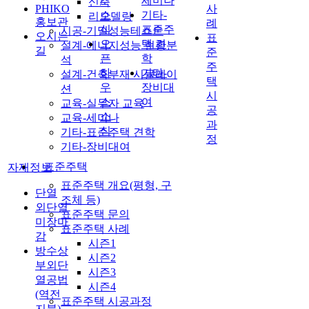
세미나
신축
/
PHIKO
사
소
기타-
리모델링
홍보관
례
식
표준주
시공-기밀성능테스트
오시는
표
오
택 견
설계-에너지성능 현황분
길
준
픈
학
석
주
하
기타-
설계-건축부재 시뮬레이
택
우
장비대
션
시
스
여
교육-실무자 교육
공
소
교육-세미나
과
식
기타-표준주택 견학
정
기타-장비대여
표준주택
자재정보
표준주택 개요(평형, 구
단열
조체 등)
외단열
표준주택 문의
미장마
표준주택 사례
감
시즌1
방수상
시즌2
부외단
시즌3
열공법
시즌4
(역전
표준주택 시공과정
지붕)