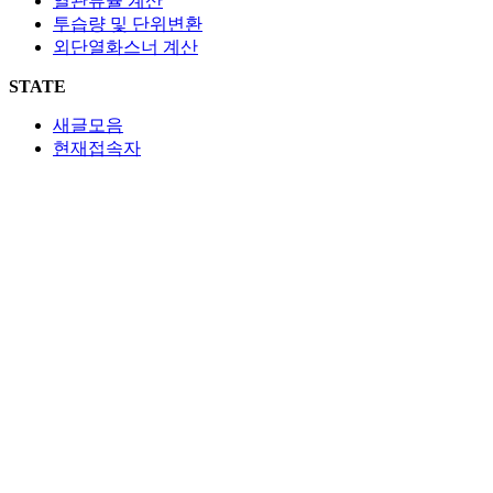
열관류율 계산
투습량 및 단위변환
외단열화스너 계산
STATE
새글모음
현재접속자