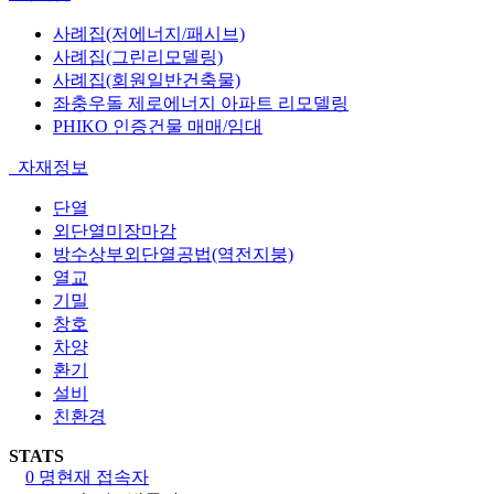
사례집(저에너지/패시브)
사례집(그린리모델링)
사례집(회원일반건축물)
좌충우돌 제로에너지 아파트 리모델링
PHIKO 인증건물 매매/임대
자재정보
단열
외단열미장마감
방수상부외단열공법(역전지붕)
열교
기밀
창호
차양
환기
설비
친환경
STATS
0 명
현재 접속자