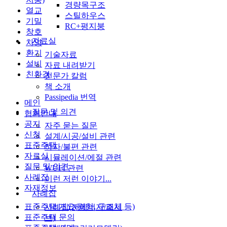
경량목구조
열교
스틸하우스
기밀
RC+평지붕
창호
자료실
차양
환기
기술자료
설비
자료 내려받기
친환경
전문가 칼럼
책 소개
Passipedia 번역
메인
질문 및 의견
협회안내
공지
자주 묻는 질문
신청
설계/시공/설비 관련
표준주택
하자/불편 관련
자료실
시뮬레이션/에절 관련
질문 및 의견
WUFI 관련
사례집
이런 저런 이야기...
자재정보
사례집
표준주택 개요(평형, 구조체 등)
사례집(저에너지/패시
표준주택 문의
브)