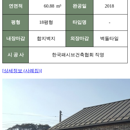
연면적
60.88
m³
완공일
2018
평형
18
평형
타입명
-
내장마감
합지벽지
외장마감
벽돌타일
시 공 사
한국패시브건축협회 직영
[
상세정보
(
사례집
)]