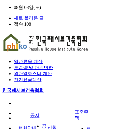
08월 08일(토)
새로 올라온 글
접속 108
열관류율 계산
투습량 및 단위변환
외단열화스너 계산
전기요금계산
한국패시브건축협회
표준주
공지
택
공
신청
협회안내
표