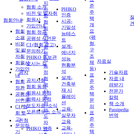
지
준
협회 소개
PHIKO
사
주
비전 및 발자취
인증
항
질
택
회원사
협회안내
시공-
협
개
가입안내
기밀성
회
요
협회
협회 정관
능테스
동
(평
소개
공평성 선언문
트
정
형,
비전
CI (협회 로고)
설계-
회
구
및 발
문의하기
에너지
원
조
자취
PHIKO 홍보관
성능
사
자료실
체
회원사
오시는 길
현황분
동
등)
가입안
석
공지
정
기술자료
표
내
설계-
협
자료 내
공지사항
준
협회
건축부
력
려받기
협회 동정
주
정관
재 시
사
전문가
회원사 동정
택
공평성
뮬레이
동
칼럼
협력사 동정
문
선언문
션
정
책 소개
보도자료 /소식
의
CI (협
교육-
Passipedia
보
오픈하우스 소식
표
회 로
실무자
번역
도
준
고)
신청
교육
자
주
문의하
교육-
PHIKO 인증
료
택
기