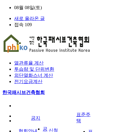
08월 08일(토)
새로 올라온 글
접속 109
열관류율 계산
투습량 및 단위변환
외단열화스너 계산
전기요금계산
한국패시브건축협회
표준주
공지
택
공
신청
협회안내
표