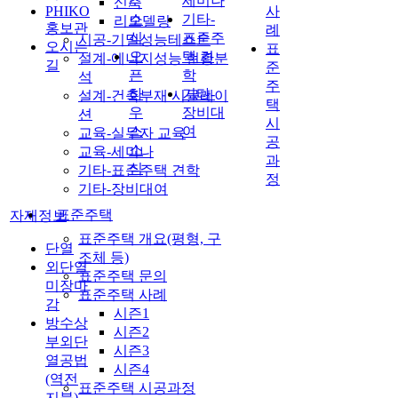
세미나
신축
/
PHIKO
사
소
기타-
리모델링
홍보관
례
식
표준주
시공-기밀성능테스트
오시는
표
오
택 견
설계-에너지성능 현황분
길
준
픈
학
석
주
하
기타-
설계-건축부재 시뮬레이
택
우
장비대
션
시
스
여
교육-실무자 교육
공
소
교육-세미나
과
식
기타-표준주택 견학
정
기타-장비대여
표준주택
자재정보
표준주택 개요(평형, 구
단열
조체 등)
외단열
표준주택 문의
미장마
표준주택 사례
감
시즌1
방수상
시즌2
부외단
시즌3
열공법
시즌4
(역전
표준주택 시공과정
지붕)