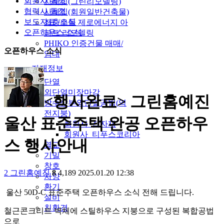
회원사 동정
사례집(그린리모델링)
협력사 동정
사례집(회원일반건축물)
보도자료 /소식
좌충우돌 제로에너지 아
오픈하우스 소식
파트 리모델링
PHIKO 인증건물 매매/
오픈하우스 소식
임대
자재정보
단열
외단열미장마감
<행사완료> 그린홈예진
방수상부외단열공법(역
전지붕)
울산 표준주택 완공 오픈하우
회원사_잡자재
회원사_티푸스코리아
스 행사안내
열교
기밀
창호
2
그린홈예진
8
4,189
2025.01.20 12:38
차양
환기
울산 50D-C 표준주택 오픈하우스 소식 전해 드립니다.
설비
친환경
철근콘크리트 벽체에 스틸하우스 지붕으로 구성된 복합공법
으로