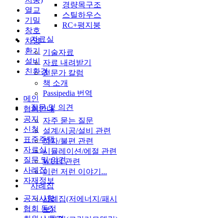
경량목구조
열교
스틸하우스
기밀
RC+평지붕
창호
자료실
차양
환기
기술자료
설비
자료 내려받기
친환경
전문가 칼럼
책 소개
Passipedia 번역
메인
질문 및 의견
협회안내
공지
자주 묻는 질문
신청
설계/시공/설비 관련
표준주택
하자/불편 관련
자료실
시뮬레이션/에절 관련
질문 및 의견
WUFI 관련
사례집
이런 저런 이야기...
자재정보
사례집
공지사항
사례집(저에너지/패시
협회 동정
브)