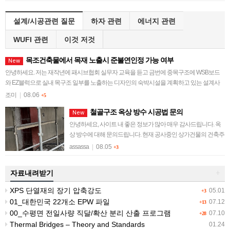
설계/시공관련 질문
하자 관련
에너지 관련
WUFI 관련
이것 저것
목조건축물에서 목재 노출시 준불연인정 가능 여부
New
안녕하세요. 저는 재작년에 패시브협회 실무자 교육을 듣고 금번에 중목구조에 WSB보드
와 EZ블럭으로 실내 목구조 일부를 노출하는 디자인의 숙박시설을 계획하고 있는 설계사
무소 직원입니다. 허가권자와 이견으로 일정이 지…
조미
|
08.06
+5
철골구조 옥상 방수 시공법 문의
New
안녕하세요, 사이트 내 좋은 정보가 많아 매우 감사드립니다. 옥
상 방수에 대해 문의드립니다. 현재 공사중인 상가건물의 건축주
입니다. 철골구조의 건물로, 옥상지붕 위로 디자인 구조물이 있
assassa
|
08.05
+3
어 철골(H빔) 기둥이 옥상슬라…
자료내려받기
+
XPS 단열재의 장기 압축강도
05.01
+3
01_대한민국 22개소 EPW 파일
07.12
+13
00_수평면 전일사량 직달/확산 분리 산출 프로그램
07.10
+28
Thermal Bridges – Theory and Standards
01.24