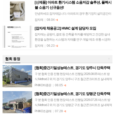
[신제품] 아파트 환기시스템 소음저감 솔루션, 플렉시
블 소음기 신규옵션!
안녕하세요 잡자재입니다. 아파트의 경우 환기장치 설치공간이
협소하여 소음기 적용이 안 된 세대가 대부분입니다. 환기장치의
잡자재
|
08.04
+1
팬 소음, 배관 풍찰음 등 소음하자를 겪고 계신 분들을 위해 컴포
[잡자재 채용공고] HVAC 설계 담당자 모집
벤트 플렉시블 소음기의 규격을…
잡자재는 곰팡이, 결로 등 건축물 하자를 예방하고 건강한 실내
환경을 실현하는 시스템과 자재를 연구·개발·제조·유통·시공하
는 기업입니다. 앞으로의 도전을 함께할 새로운 동료를 기다립니
잡자재
|
06.23
+2
다. 1. 모집 분야 HVAC 설…
협회 동정
+
[협회]중간기밀성능테스트_경기도 양주시 단독주택
구 분 협회 인증 진행 현장 테스트 진행일 2026.08.05 테스트 방
식 Method 2 위 치 경기도 양주시 구조 철근콘크리트조 실내체적
567.6 m³ 연면적 171 m² 테스트 결과 감압 0.6회/h 이하 @…
PHIKO하종운
|
08.05
+1
[협회]중간기밀성능테스트_경기도 양평군 단독주택
구 분 협회 인증 진행 현장 테스트 진행일 2026.07.28. 테스트 방
식 Method 2 위 치 경기도 양평군 구조 철근콘크리트조 실내체적
538.8 m³ 연면적 122.12 m² 테스트 결과 감압 0.6 회/h…
PHIKO조광래
|
07.28
+1