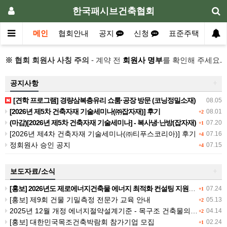
한국패시브건축협회
메인
협회안내
공지
신청
표준주택
자료
※ 협회 회원사 사칭 주의
- 계약 전
회원사 명부
를 확인해 주세요.
공지사항
+
[견학 프로그램] 경량삼복층유리 쇼룸·공장 방문 (코닝정밀소재)
08.05
[2026년 제5차 건축자재 기술세미나(㈜잡자재)] 후기
08.01
+2
(마감)[2026년 제5차 건축자재 기술세미나] - 복사냉·난방(잡자재)
07.20
+1
[2026년 제4차 건축자재 기술세미나(㈜티푸스코리아)] 후기
07.16
+4
정회원사 승인 공지
07.15
+4
보도자료/소식
+
[홍보] 2026년도 제로에너지건축물 에너지 최적화 컨설팅 지원사업 공고
07.24
+1
[홍보] 제9회 건물 기밀측정 전문가 교육 안내
05.13
+2
2025년 12월 개정 에너지절약설계기준 - 목구조 건축물의 열관류율 계산
04.14
+2
[홍보] 대한민국목조건축박람회 참가기업 모집
02.24
+1