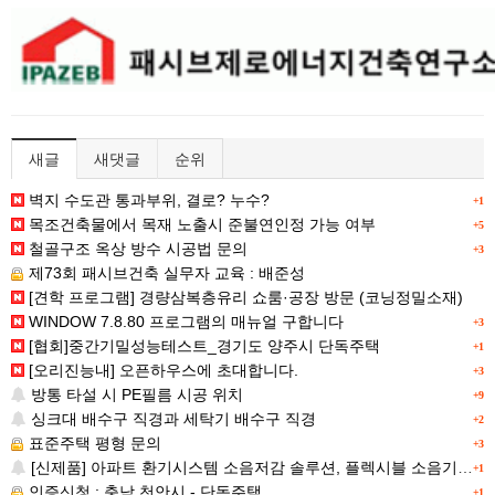
새글
새댓글
순위
벽지 수도관 통과부위, 결로? 누수?
+1
목조건축물에서 목재 노출시 준불연인정 가능 여부
+5
철골구조 옥상 방수 시공법 문의
+3
제73회 패시브건축 실무자 교육 : 배준성
[견학 프로그램] 경량삼복층유리 쇼룸·공장 방문 (코닝정밀소재)
WINDOW 7.8.80 프로그램의 매뉴얼 구합니다
+3
[협회]중간기밀성능테스트_경기도 양주시 단독주택
+1
[오리진능내] 오픈하우스에 초대합니다.
+3
방통 타설 시 PE필름 시공 위치
+9
싱크대 배수구 직경과 세탁기 배수구 직경
+2
표준주택 평형 문의
+3
[신제품] 아파트 환기시스템 소음저감 솔루션, 플렉시블 소음기 신규옵션!
+1
인증신청 : 충남 천안시 - 단독주택
+1