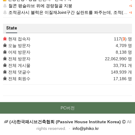
철콘 평슬라브 위에 경량철골 지붕
+5
조적공사시 블럭은 이질재Joint구간 실란트를 쏴주는데, 조적(벽돌)은 왜 따로 표기가 없을까요 ?
+1
State
현재 접속자
117(
3
) 명
오늘 방문자
4,709 명
어제 방문자
8,138 명
전체 방문자
22,062,990 명
전체 게시물
33,791 개
전체 댓글수
149,939 개
전체 회원수
17,186 명
PC버전
(사)한국패시브건축협회 (Passive House Institute Korea)
All
rights reserved. ·
info@phiko.kr