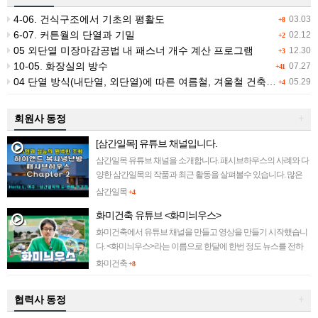
4-06. 건식구조에서 기초의 평활도
03.03
+8
6-07. 커튼월의 단열과 기밀
02.12
+2
05 외단열 미장마감공법 내 패스너 개수 계산 프로그램
12.30
+3
10-05. 화장실의 방수
07.27
+41
04 단열 방식(내단열, 외단열)에 따른 여름철, 겨울철 건축물 적외선 촬영
05.29
+4
회원사 동정
+
[삼간일목] 유튜브 채널입니다.
삼간일목 유튜브 채널을 소개합니다. 패시브하우스의 사례와 다
양한 삼간일목의 작품과 최근 활동을 살펴볼수 있습니다. 많은
관심 부탁드립니다~ ||||||||||||
삼간일목
+4
화미건축 유튜브 <화미늬우스>
화미건축에서 유튜브 채널을 만들고 영상을 만들기 시작했습니
다. <화미늬우스>라는 이름으로 한달에 한번 정도 뉴스를 전하
려 합니다. 많은 관심 부탁드립니다~~ ||||||||||||
화미건축
+8
협력사 동정
+