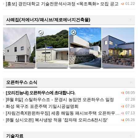
[홍보] 경민대학교 기술전문석사과정 <목조특화> 모집 공고
01.22
+2
사례집(저에너지/패시브/제로에너지건축물)
+
오픈하우스 소식
+
[오리진능내] 오픈하우스에 초대합니다.
08.05
+3
[8월 8일] 스틸하우스조 - 문경시 농암면 오픈하우스 일정
07.28
화성 목구조 표준주택 기밀시공설명회
07.26
+3
[자림건축X윈윈하우징] 세종 해밀동 패시브주택 오픈하우스 (7/25 (토))
07.13
+1
[8월 상시오픈] 복사냉방 적용 '잡자재 오피스&전시장'
06.26
+4
기술자료
+