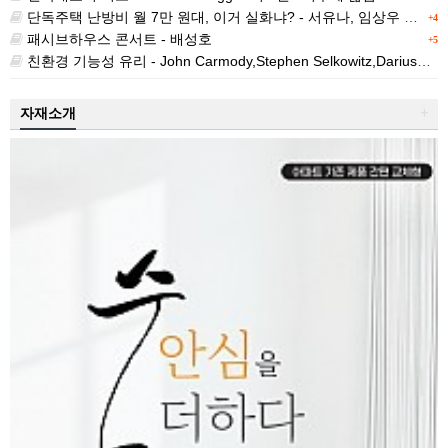
단독주택 난방비 월 7만 원대, 이거 실화냐? - 서유나, 임상우 공저
+4
패시브하우스 콘서트 - 배성호
+5
친환경 기능성 유리 - John Carmody,Stephen Selkowitz,Dariush Arasteh,Lisa Heschong 공저/이경수 역
자재소개
+