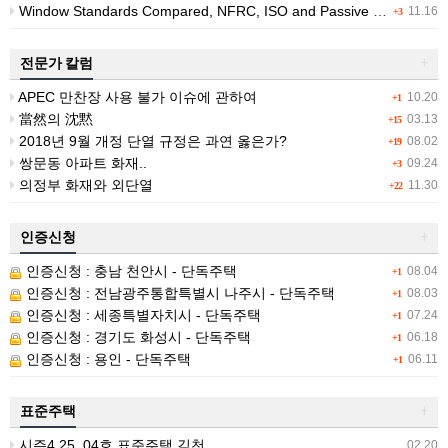
Window Standards Compared, NFRC, ISO and Passive House Ratings
11.16
+3
전문가 칼럼
+
APEC 만찬장 사용 불가 이슈에 관하여
10.20
+1
當然의 沈黙
03.13
+15
2018년 9월 개정 단열 규정은 과연 옳은가?
08.02
+19
쌍문동 아파트 화재..
09.24
+3
의정부 화재와 외단열
11.30
+22
인증신청
+
인증신청 : 충남 천안시 - 단독주택
08.04
+1
인증신청 : 전남광주통합특별시 나주시 - 단독주택
08.03
+1
인증신청 : 세종특별자치시 - 단독주택
07.24
+1
인증신청 : 경기도 화성시 - 단독주택
06.18
+1
인증신청 : 용인 - 단독주택
06.11
+1
표준주택
+
시즌4 25_04호 표준주택 김천
02.20