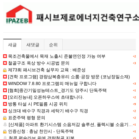
새글
새댓글
순위
목조건축물에서 목재 노출시 준불연인정 가능 여부
+2
철골구조 옥상 방수 시공법 문의
+3
제73회 패시브건축 실무자 교육 : 배준성
[견학 프로그램] 경량삼복층유리 쇼룸·공장 방문 (코닝정밀소재)
WINDOW 7.8.80 프로그램의 매뉴얼 구합니다
+3
[협회]중간기밀성능테스트_경기도 양주시 단독주택
+1
[오리진능내] 오픈하우스에 초대합니다.
+2
방통 타설 시 PE필름 시공 위치
+9
싱크대 배수구 직경과 세탁기 배수구 직경
+2
표준주택 평형 문의
+2
[신제품] 아파트 환기시스템 소음저감 솔루션, 플렉시블 소음기 신규옵션!
+1
인증신청 : 충남 천안시 - 단독주택
+1
철콘 평슬라브 위에 경량철골 지붕
+5