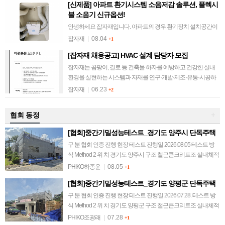
[신제품] 아파트 환기시스템 소음저감 솔루션, 플렉시
블 소음기 신규옵션!
안녕하세요 잡자재입니다. 아파트의 경우 환기장치 설치공간이
협소하여 소음기 적용이 안 된 세대가 대부분입니다. 환기장치의
잡자재
|
08.04
+1
팬 소음, 배관 풍찰음 등 소음하자를 겪고 계신 분들을 위해 컴포
[잡자재 채용공고] HVAC 설계 담당자 모집
벤트 플렉시블 소음기의 규격을…
잡자재는 곰팡이, 결로 등 건축물 하자를 예방하고 건강한 실내
환경을 실현하는 시스템과 자재를 연구·개발·제조·유통·시공하
는 기업입니다. 앞으로의 도전을 함께할 새로운 동료를 기다립니
잡자재
|
06.23
+2
다. 1. 모집 분야 HVAC 설…
협회 동정
+
[협회]중간기밀성능테스트_경기도 양주시 단독주택
구 분 협회 인증 진행 현장 테스트 진행일 2026.08.05 테스트 방
식 Method 2 위 치 경기도 양주시 구조 철근콘크리트조 실내체적
567.6 m³ 연면적 171 m² 테스트 결과 감압 0.6회/h 이하 @…
PHIKO하종운
|
08.05
+1
[협회]중간기밀성능테스트_경기도 양평군 단독주택
구 분 협회 인증 진행 현장 테스트 진행일 2026.07.28. 테스트 방
식 Method 2 위 치 경기도 양평군 구조 철근콘크리트조 실내체적
538.8 m³ 연면적 122.12 m² 테스트 결과 감압 0.6 회/h…
PHIKO조광래
|
07.28
+1