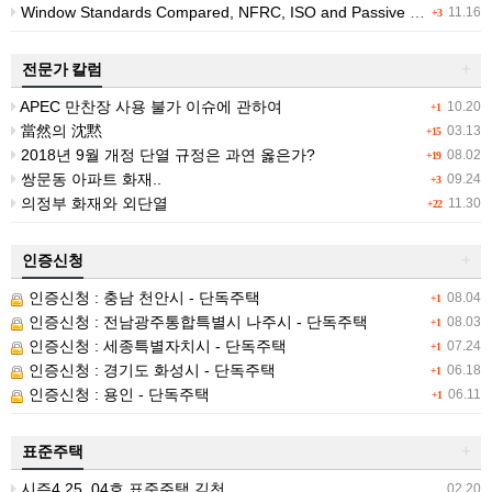
Window Standards Compared, NFRC, ISO and Passive House Ratings
11.16
+3
전문가 칼럼
+
APEC 만찬장 사용 불가 이슈에 관하여
10.20
+1
當然의 沈黙
03.13
+15
2018년 9월 개정 단열 규정은 과연 옳은가?
08.02
+19
쌍문동 아파트 화재..
09.24
+3
의정부 화재와 외단열
11.30
+22
인증신청
+
인증신청 : 충남 천안시 - 단독주택
08.04
+1
인증신청 : 전남광주통합특별시 나주시 - 단독주택
08.03
+1
인증신청 : 세종특별자치시 - 단독주택
07.24
+1
인증신청 : 경기도 화성시 - 단독주택
06.18
+1
인증신청 : 용인 - 단독주택
06.11
+1
표준주택
+
시즌4 25_04호 표준주택 김천
02.20