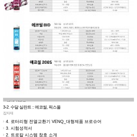
3-2. 수달 실란트 :: 에코씰, 픽스올
잡자재
4. 로터리형 전열교환기 VENQ_대형제품 브로슈어
3. 시험성적서
2. 트로칼 시스템 창호 소개
+1