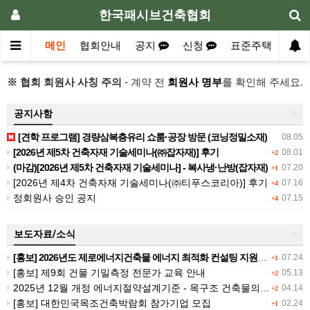
한국패시브건축협회
메인
협회안내
공지
신청
표준주택
자
※ 협회 회원사 사칭 주의
- 계약 전
회원사 명부
를 확인해 주세요.
공지사항
+
[견학 프로그램] 경량삼복층유리 쇼룸·공장 방문 (코닝정밀소재)
08.05
[2026년 제5차 건축자재 기술세미나(㈜잡자재)] 후기
08.01
+2
(마감)[2026년 제5차 건축자재 기술세미나] - 복사냉·난방(잡자재)
07.20
+1
[2026년 제4차 건축자재 기술세미나(㈜티푸스코리아)] 후기
07.16
+4
정회원사 승인 공지
07.15
+4
보도자료/소식
+
[홍보] 2026년도 제로에너지건축물 에너지 최적화 컨설팅 지원사업 공고
07.24
+1
[홍보] 제9회 건물 기밀측정 전문가 교육 안내
05.13
+2
2025년 12월 개정 에너지절약설계기준 - 목구조 건축물의 열관류율 계산
04.14
+2
[홍보] 대한민국목조건축박람회 참가기업 모집
02.24
+1