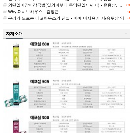
외단열미장마감공법(열외피부터 투명단열재까지) - 윤용상, 최정만 역 / Werner Riedel,Heribert Oberhaus,Frank Frossel,Wolfgang Haegele 저
+19
Why 패시브하우스 - 김창근
+4
우리가 모르는 에코하우스의 진실 - 마에 마사유키 저/송두삼 역
+1
자재소개
+