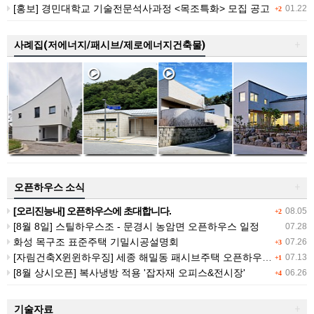
[홍보] 경민대학교 기술전문석사과정 <목조특화> 모집 공고
01.22
+2
사례집(저에너지/패시브/제로에너지건축물)
+
오픈하우스 소식
+
[오리진능내] 오픈하우스에 초대합니다.
08.05
+2
[8월 8일] 스틸하우스조 - 문경시 농암면 오픈하우스 일정
07.28
화성 목구조 표준주택 기밀시공설명회
07.26
+3
[자림건축X윈윈하우징] 세종 해밀동 패시브주택 오픈하우스 (7/25 (토))
07.13
+1
[8월 상시오픈] 복사냉방 적용 '잡자재 오피스&전시장'
06.26
+4
기술자료
+