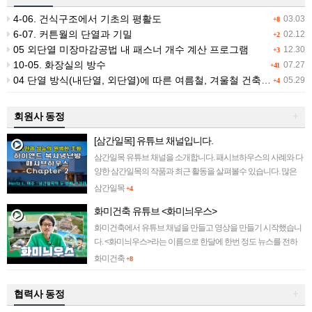
4-06. 건식구조에서 기초의 평활도
03.03
+8
6-07. 커튼월의 단열과 기밀
02.12
+2
05 외단열 미장마감공법 내 패스너 개수 계산 프로그램
12.30
+3
10-05. 화장실의 방수
07.27
+41
04 단열 방식(내단열, 외단열)에 따른 여름철, 겨울철 건축물 적외선 촬영
05.29
+4
회원사 동정
+
[삼간일목] 유튜브 채널입니다.
삼간일목 유튜브 채널을 소개합니다. 패시브하우스의 사례와 다
양한 삼간일목의 작품과 최근 활동을 살펴볼수 있습니다. 많은
관심 부탁드립니다~ ||||||||||||
삼간일목
+4
화미건축 유튜브 <화미늬우스>
화미건축에서 유튜브 채널을 만들고 영상을 만들기 시작했습니
다. <화미늬우스>라는 이름으로 한달에 한번 정도 뉴스를 전하
려 합니다. 많은 관심 부탁드립니다~~ ||||||||||||
화미건축
+8
협력사 동정
+