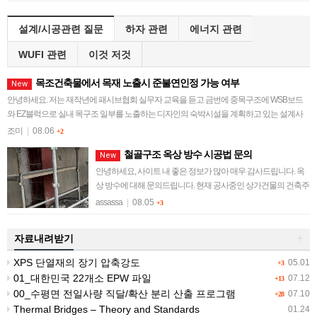
설계/시공관련 질문
하자 관련
에너지 관련
WUFI 관련
이것 저것
목조건축물에서 목재 노출시 준불연인정 가능 여부
New
안녕하세요. 저는 재작년에 패시브협회 실무자 교육을 듣고 금번에 중목구조에 WSB보드
와 EZ블럭으로 실내 목구조 일부를 노출하는 디자인의 숙박시설을 계획하고 있는 설계사
무소 직원입니다. 허가권자와 이견으로 일정이 지…
조미
|
08.06
+2
철골구조 옥상 방수 시공법 문의
New
안녕하세요, 사이트 내 좋은 정보가 많아 매우 감사드립니다. 옥
상 방수에 대해 문의드립니다. 현재 공사중인 상가건물의 건축주
입니다. 철골구조의 건물로, 옥상지붕 위로 디자인 구조물이 있
assassa
|
08.05
+3
어 철골(H빔) 기둥이 옥상슬라…
자료내려받기
+
XPS 단열재의 장기 압축강도
05.01
+3
01_대한민국 22개소 EPW 파일
07.12
+13
00_수평면 전일사량 직달/확산 분리 산출 프로그램
07.10
+28
Thermal Bridges – Theory and Standards
01.24