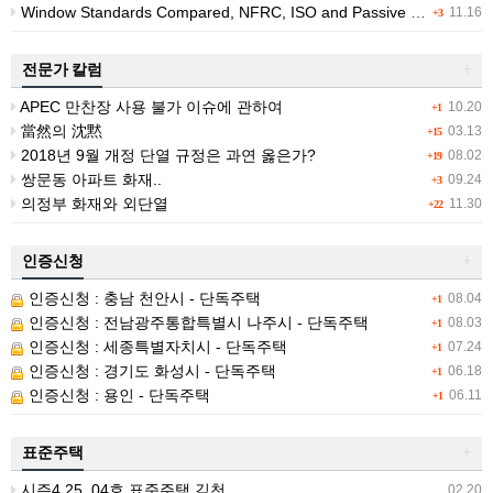
Window Standards Compared, NFRC, ISO and Passive House Ratings
11.16
+3
전문가 칼럼
+
APEC 만찬장 사용 불가 이슈에 관하여
10.20
+1
當然의 沈黙
03.13
+15
2018년 9월 개정 단열 규정은 과연 옳은가?
08.02
+19
쌍문동 아파트 화재..
09.24
+3
의정부 화재와 외단열
11.30
+22
인증신청
+
인증신청 : 충남 천안시 - 단독주택
08.04
+1
인증신청 : 전남광주통합특별시 나주시 - 단독주택
08.03
+1
인증신청 : 세종특별자치시 - 단독주택
07.24
+1
인증신청 : 경기도 화성시 - 단독주택
06.18
+1
인증신청 : 용인 - 단독주택
06.11
+1
표준주택
+
시즌4 25_04호 표준주택 김천
02.20