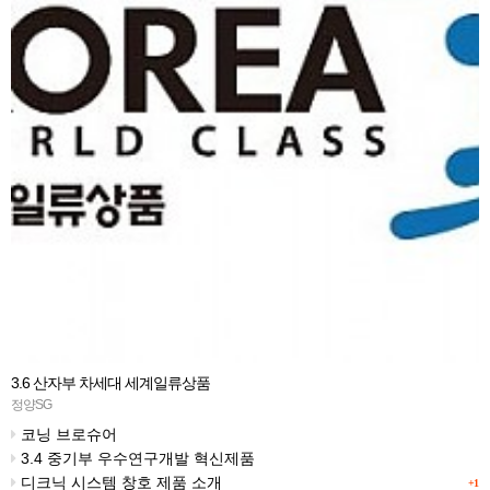
3.6 산자부 차세대 세계일류상품
정양SG
코닝 브로슈어
3.4 중기부 우수연구개발 혁신제품
디크닉 시스템 창호 제품 소개
+1