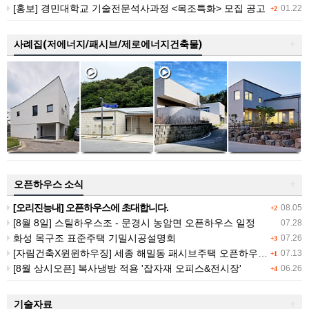
[홍보] 경민대학교 기술전문석사과정 <목조특화> 모집 공고
01.22
+2
사례집(저에너지/패시브/제로에너지건축물)
+
오픈하우스 소식
+
[오리진능내] 오픈하우스에 초대합니다.
08.05
+2
[8월 8일] 스틸하우스조 - 문경시 농암면 오픈하우스 일정
07.28
화성 목구조 표준주택 기밀시공설명회
07.26
+3
[자림건축X윈윈하우징] 세종 해밀동 패시브주택 오픈하우스 (7/25 (토))
07.13
+1
[8월 상시오픈] 복사냉방 적용 '잡자재 오피스&전시장'
06.26
+4
기술자료
+