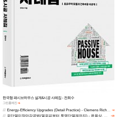
한국형 패시브하우스 설계&시공 사례집 - 전희수
그린홈예진
+6
Energy-Efficiency Upgrades (Detail Practice) - Clemens Richarz
+4
외단열미장마감공법(열외피부터 투명단열재까지) - 윤용상, 최정만 역 / Werner Riedel,Heribert Oberhaus,Frank Frossel,Wolfgang Haegele 저
+19