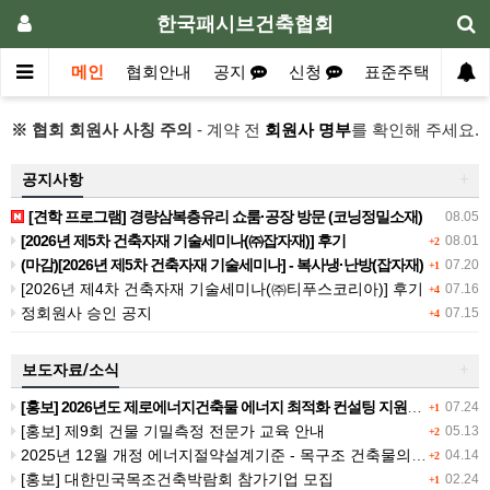
한국패시브건축협회
메인
협회안내
공지
신청
표준주택
자
※ 협회 회원사 사칭 주의
- 계약 전
회원사 명부
를 확인해 주세요.
공지사항
+
[견학 프로그램] 경량삼복층유리 쇼룸·공장 방문 (코닝정밀소재)
08.05
[2026년 제5차 건축자재 기술세미나(㈜잡자재)] 후기
08.01
+2
(마감)[2026년 제5차 건축자재 기술세미나] - 복사냉·난방(잡자재)
07.20
+1
[2026년 제4차 건축자재 기술세미나(㈜티푸스코리아)] 후기
07.16
+4
정회원사 승인 공지
07.15
+4
보도자료/소식
+
[홍보] 2026년도 제로에너지건축물 에너지 최적화 컨설팅 지원사업 공고
07.24
+1
[홍보] 제9회 건물 기밀측정 전문가 교육 안내
05.13
+2
2025년 12월 개정 에너지절약설계기준 - 목구조 건축물의 열관류율 계산
04.14
+2
[홍보] 대한민국목조건축박람회 참가기업 모집
02.24
+1