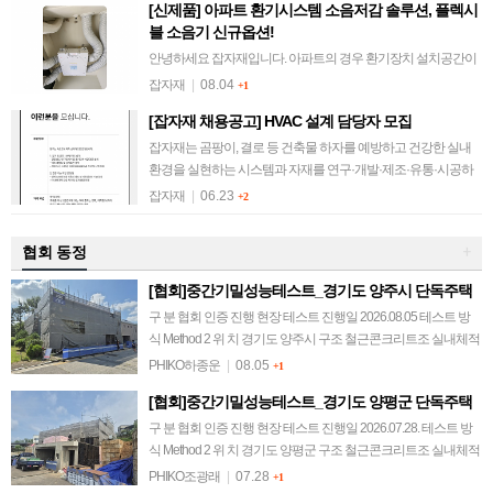
[신제품] 아파트 환기시스템 소음저감 솔루션, 플렉시
블 소음기 신규옵션!
안녕하세요 잡자재입니다. 아파트의 경우 환기장치 설치공간이
협소하여 소음기 적용이 안 된 세대가 대부분입니다. 환기장치의
잡자재
|
08.04
+1
팬 소음, 배관 풍찰음 등 소음하자를 겪고 계신 분들을 위해 컴포
[잡자재 채용공고] HVAC 설계 담당자 모집
벤트 플렉시블 소음기의 규격을…
잡자재는 곰팡이, 결로 등 건축물 하자를 예방하고 건강한 실내
환경을 실현하는 시스템과 자재를 연구·개발·제조·유통·시공하
는 기업입니다. 앞으로의 도전을 함께할 새로운 동료를 기다립니
잡자재
|
06.23
+2
다. 1. 모집 분야 HVAC 설…
협회 동정
+
[협회]중간기밀성능테스트_경기도 양주시 단독주택
구 분 협회 인증 진행 현장 테스트 진행일 2026.08.05 테스트 방
식 Method 2 위 치 경기도 양주시 구조 철근콘크리트조 실내체적
567.6 m³ 연면적 171 m² 테스트 결과 감압 0.6회/h 이하 @…
PHIKO하종운
|
08.05
+1
[협회]중간기밀성능테스트_경기도 양평군 단독주택
구 분 협회 인증 진행 현장 테스트 진행일 2026.07.28. 테스트 방
식 Method 2 위 치 경기도 양평군 구조 철근콘크리트조 실내체적
538.8 m³ 연면적 122.12 m² 테스트 결과 감압 0.6 회/h…
PHIKO조광래
|
07.28
+1