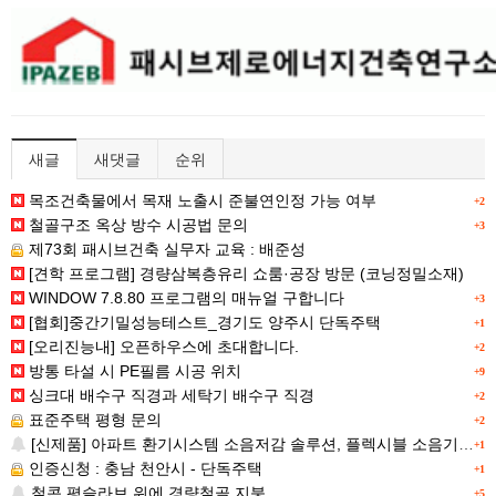
새글
새댓글
순위
목조건축물에서 목재 노출시 준불연인정 가능 여부
+2
철골구조 옥상 방수 시공법 문의
+3
제73회 패시브건축 실무자 교육 : 배준성
[견학 프로그램] 경량삼복층유리 쇼룸·공장 방문 (코닝정밀소재)
WINDOW 7.8.80 프로그램의 매뉴얼 구합니다
+3
[협회]중간기밀성능테스트_경기도 양주시 단독주택
+1
[오리진능내] 오픈하우스에 초대합니다.
+2
방통 타설 시 PE필름 시공 위치
+9
싱크대 배수구 직경과 세탁기 배수구 직경
+2
표준주택 평형 문의
+2
[신제품] 아파트 환기시스템 소음저감 솔루션, 플렉시블 소음기 신규옵션!
+1
인증신청 : 충남 천안시 - 단독주택
+1
철콘 평슬라브 위에 경량철골 지붕
+5