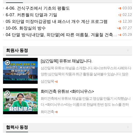
4-06. 건식구조에서 기초의 평활도
03.03
+8
6-07. 커튼월의 단열과 기밀
02.12
+2
05 외단열 미장마감공법 내 패스너 개수 계산 프로그램
12.30
+3
10-05. 화장실의 방수
07.27
+41
04 단열 방식(내단열, 외단열)에 따른 여름철, 겨울철 건축물 적외선 촬영
05.29
+4
회원사 동정
+
[삼간일목] 유튜브 채널입니다.
삼간일목 유튜브 채널을 소개합니다. 패시브하우스의 사례와 다
양한 삼간일목의 작품과 최근 활동을 살펴볼수 있습니다. 많은
관심 부탁드립니다~ ||||||||||||
삼간일목
+4
화미건축 유튜브 <화미늬우스>
화미건축에서 유튜브 채널을 만들고 영상을 만들기 시작했습니
다. <화미늬우스>라는 이름으로 한달에 한번 정도 뉴스를 전하
려 합니다. 많은 관심 부탁드립니다~~ ||||||||||||
화미건축
+8
협력사 동정
+